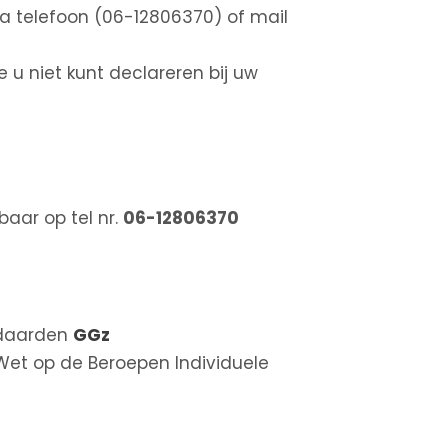
a telefoon (06-12806370) of mail
e u niet kunt declareren bij uw
aar op tel nr.
06-12806370
andaarden
GGz
et op de Beroepen Individuele