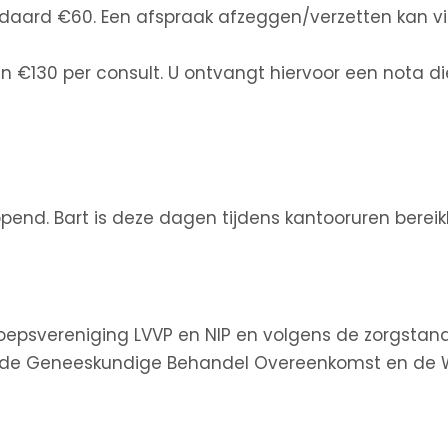
aard €60. Een afspraak afzeggen/verzetten kan vi
an €130 per consult. U ontvangt hiervoor een nota di
end. Bart is deze dagen tijdens kantooruren bereikb
eroepsvereniging LVVP en NIP en volgens de zorgst
p de Geneeskundige Behandel Overeenkomst en de W